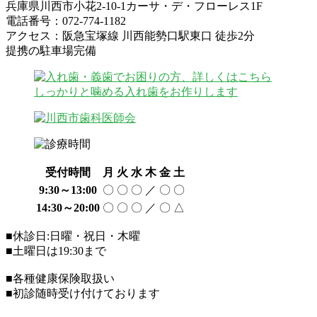
兵庫県川西市小花2-10-1カーサ・デ・フローレス1F
電話番号：072-774-1182
アクセス：阪急宝塚線 川西能勢口駅東口 徒歩2分
提携の駐車場完備
受付時間
月
火
水
木
金
土
9:30～13:00
〇
〇
〇
／
〇
〇
14:30～20:00
〇
〇
〇
／
〇
△
■休診日:日曜・祝日・木曜
■土曜日は19:30まで
■各種健康保険取扱い
■初診随時受け付けております