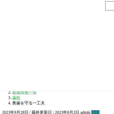
コンテンツに移動
ナビゲーションに移動
お気軽にお問い合わせください。
072-774-1182
月～土
9:00~13:00 14:30~20:00 木曜・日祝休診
初診仮予約
医院紹介
ABOUT CLINIC
診療案内
GUIDANCE
検診のご案内
EXAMINATION
よくあるご質問
Q&A
料金表
PLICE LIST
新着情報一覧
HOME
新着情報一覧
歯科
奥歯を守る一工夫
2023年9月28日
/ 最終更新日 :
2023年8月2日
admin
歯科