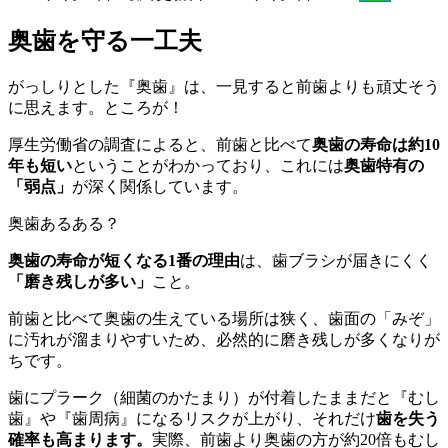
奥歯を守る一工夫
がっしりとした『奥歯』は、一見すると前歯よりも頑丈そう
に思えます。ところが！
厚生労働省の調査によると、前歯と比べて
奥歯の寿命は約10
年も短い
ということがわかっており、これには
奥歯特有の
「弱点」
が深く関係しています。
奥歯あるある？
奥歯の寿命が短くなる1番の理由
は、歯ブラシが届きにくく
「磨き残しが多い」
こと。
前歯と比べて奥歯の生えている場所は狭く、歯面の「みぞ」
に汚れが溜まりやすいため、必然的に磨き残しが多くなりが
ちです。
歯にプラーク（細菌のかたまり）が付着したままだと『むし
歯』や『歯周病』になるリスクが上がり、それだけ
歯を失う
確率も高まります。
実際、前歯より奥歯の方が約20倍もむし