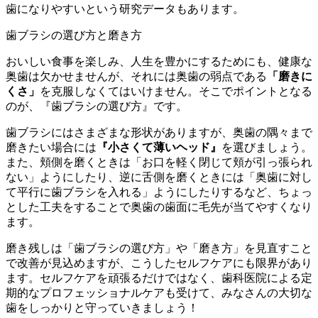
歯になりやすいという研究データもあります。
歯ブラシの選び方と磨き方
おいしい食事を楽しみ、人生を豊かにするためにも、健康な
奥歯は欠かせませんが、それには奥歯の弱点である
「磨きに
くさ」
を克服しなくてはいけません。そこでポイントとなる
のが、『歯ブラシの選び方』です。
歯ブラシにはさまざまな形状がありますが、奥歯の隅々まで
磨きたい場合には
『小さくて薄いヘッド』
を選びましょう。
また、頬側を磨くときは「お口を軽く閉じて頬が引っ張られ
ない」ようにしたり、逆に舌側を磨くときには「奥歯に対し
て平行に歯ブラシを入れる」ようにしたりするなど、ちょっ
とした工夫をすることで奥歯の歯面に毛先が当てやすくなり
ます。
磨き残しは「歯ブラシの選び方」や「磨き方」を見直すこと
で改善が見込めますが、こうしたセルフケアにも限界があり
ます。セルフケアを頑張るだけではなく、歯科医院による定
期的なプロフェッショナルケアも受けて、みなさんの大切な
歯をしっかりと守っていきましょう！