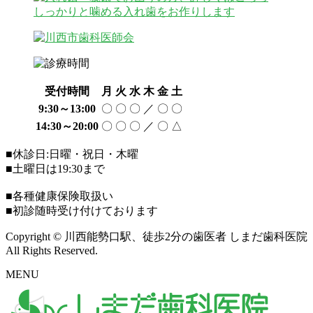
受付時間
月
火
水
木
金
土
9:30～13:00
〇
〇
〇
／
〇
〇
14:30～20:00
〇
〇
〇
／
〇
△
■休診日:日曜・祝日・木曜
■土曜日は19:30まで
■各種健康保険取扱い
■初診随時受け付けております
Copyright © 川西能勢口駅、徒歩2分の歯医者 しまだ歯科医院
All Rights Reserved.
MENU