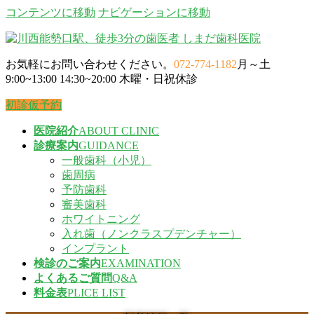
コンテンツに移動
ナビゲーションに移動
お気軽にお問い合わせください。
072-774-1182
月～土
9:00~13:00 14:30~20:00 木曜・日祝休診
初診仮予約
医院紹介
ABOUT CLINIC
診療案内
GUIDANCE
一般歯科（小児）
歯周病
予防歯科
審美歯科
ホワイトニング
入れ歯（ノンクラスプデンチャー）
インプラント
検診のご案内
EXAMINATION
よくあるご質問
Q&A
料金表
PLICE LIST