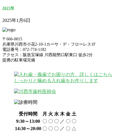
2025年
2025年1月6日
〒666-0015
兵庫県川西市小花2-10-1カーサ・デ・フローレス1F
電話番号：072-774-1182
アクセス：阪急宝塚線 川西能勢口駅東口 徒歩2分
提携の駐車場完備
受付時間
月
火
水
木
金
土
9:30～13:00
〇
〇
〇
／
〇
〇
14:30～20:00
〇
〇
〇
／
〇
△