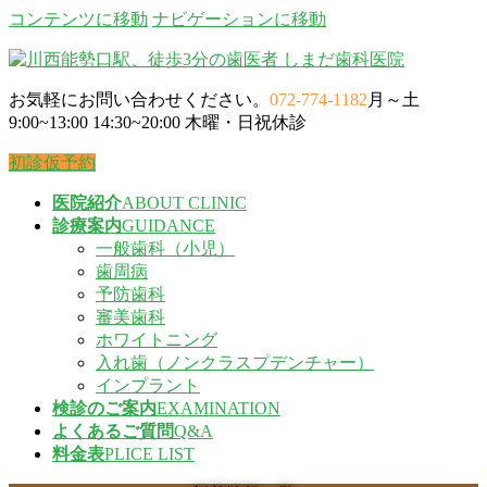
コンテンツに移動
ナビゲーションに移動
お気軽にお問い合わせください。
072-774-1182
月～土
9:00~13:00 14:30~20:00 木曜・日祝休診
初診仮予約
医院紹介
ABOUT CLINIC
診療案内
GUIDANCE
一般歯科（小児）
歯周病
予防歯科
審美歯科
ホワイトニング
入れ歯（ノンクラスプデンチャー）
インプラント
検診のご案内
EXAMINATION
よくあるご質問
Q&A
料金表
PLICE LIST