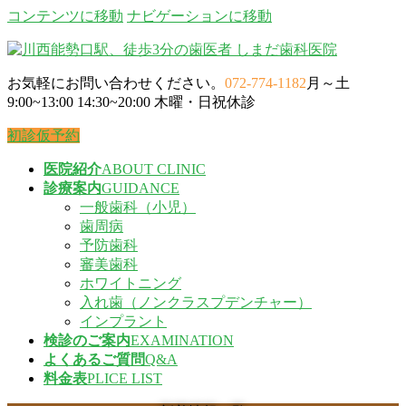
コンテンツに移動
ナビゲーションに移動
お気軽にお問い合わせください。
072-774-1182
月～土
9:00~13:00 14:30~20:00 木曜・日祝休診
初診仮予約
医院紹介
ABOUT CLINIC
診療案内
GUIDANCE
一般歯科（小児）
歯周病
予防歯科
審美歯科
ホワイトニング
入れ歯（ノンクラスプデンチャー）
インプラント
検診のご案内
EXAMINATION
よくあるご質問
Q&A
料金表
PLICE LIST