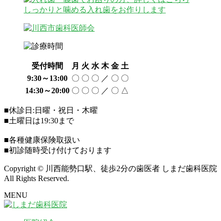
受付時間
月
火
水
木
金
土
9:30～13:00
〇
〇
〇
／
〇
〇
14:30～20:00
〇
〇
〇
／
〇
△
■休診日:日曜・祝日・木曜
■土曜日は19:30まで
■各種健康保険取扱い
■初診随時受け付けております
Copyright © 川西能勢口駅、徒歩2分の歯医者 しまだ歯科医院
All Rights Reserved.
MENU